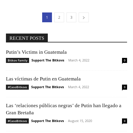
1
2
3
RECENT POSTS
Putin’s Victims in Guatemala
Support The Bitkovs
-
March 4, 2022
Bitkov Family
0
Las víctimas de Putin en Guatemala
Support The Bitkovs
-
March 4, 2022
#CasoBitkovs
0
Las ‘relaciones públicas negras’ de Putin han llegado a
Gran Bretaña
Support The Bitkovs
-
August 15, 2020
#CasoBitkovs
0