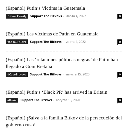
(Español) Putin’s Victims in Guatemala
Support The Bitkovs
-
марта 4, 2022
Bitkov Family
0
(Español) Las víctimas de Putin en Guatemala
Support The Bitkovs
-
марта 4, 2022
#CasoBitkovs
0
(Español) Las ‘relaciones públicas negras’ de Putin han
llegado a Gran Bretaña
Support The Bitkovs
-
августа 15, 2020
#CasoBitkovs
0
(Español) Putin’s ‘Black PR’ has arrived in Britain
Support The Bitkovs
-
августа 15, 2020
#Rusia
0
(Español) ¡Salva a la familia Bitkov de la persecución del
gobierno ruso!