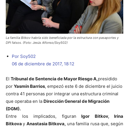
La familia Bitkov habría sido beneficiada por la estructura con pasaportes y
DPI falsos. (Foto: Jesús Alfonso/Soy502)
Por Soy502
06 de diciembre de 2017, 18:12
El
Tribunal de Sentencia de Mayor Riesgo A,
presidido
por
Yasmín Barrios
, empezó este 6 de diciembre el juicio
contra 41 personas por integrar una estructura criminal
que operaba en la
Dirección General de Migración
(DGM).
Entre los implicados, figuran
Igor Bitkov, Irina
Bitkova
y
Anastasia Bitkova,
una familia rusa que, según