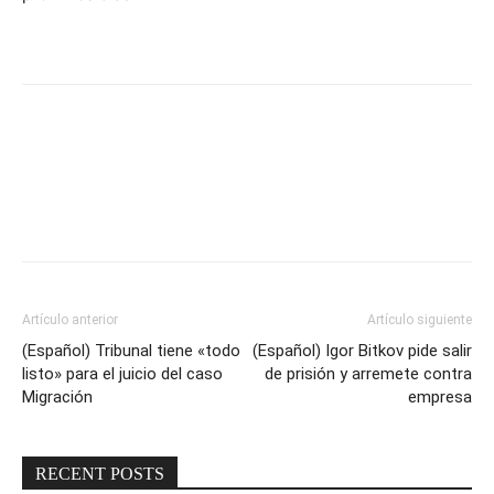
Facebook
Twitter
Artículo anterior
Artículo siguiente
(Español) Tribunal tiene «todo
(Español) Igor Bitkov pide salir
listo» para el juicio del caso
de prisión y arremete contra
Migración
empresa
RECENT POSTS