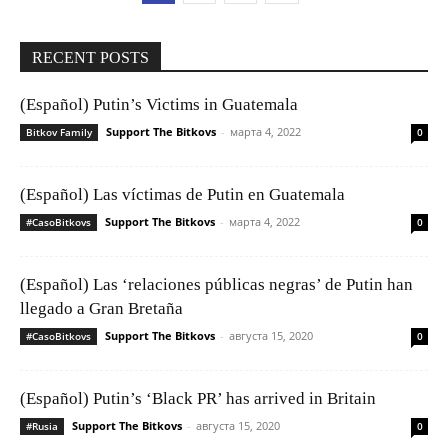
RECENT POSTS
(Español) Putin’s Victims in Guatemala
Support The Bitkovs
-
марта 4, 2022
Bitkov Family
0
(Español) Las víctimas de Putin en Guatemala
Support The Bitkovs
-
марта 4, 2022
#CasoBitkovs
0
(Español) Las ‘relaciones públicas negras’ de Putin han
llegado a Gran Bretaña
Support The Bitkovs
-
августа 15, 2020
#CasoBitkovs
0
(Español) Putin’s ‘Black PR’ has arrived in Britain
Support The Bitkovs
-
августа 15, 2020
#Rusia
0