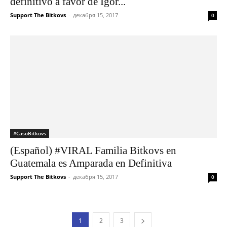
definitivo a favor de Igor...
Support The Bitkovs
-
декабря 15, 2017
0
#CasoBitkovs
(Español) #VIRAL Familia Bitkovs en
Guatemala es Amparada en Definitiva
Support The Bitkovs
-
декабря 15, 2017
0
1
2
3