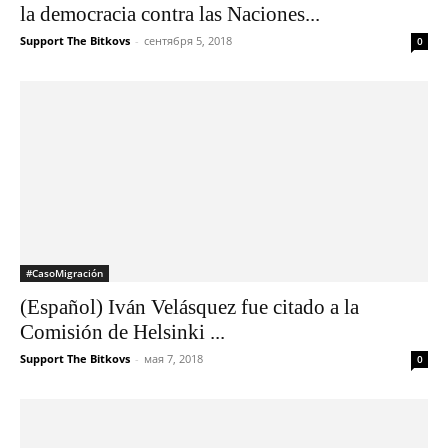
la democracia contra las Naciones...
Support The Bitkovs
-
сентября 5, 2018
0
#CasoMigración
(Español) Iván Velásquez fue citado a la
Comisión de Helsinki ...
Support The Bitkovs
-
мая 7, 2018
0