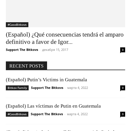
#CasoBitkovs
(Español) ¿Qué consecuencias tendrá el amparo
definitivo a favor de Igor...
Support The Bitkovs
-
декабря 15, 2017
0
RECENT POSTS
(Español) Putin’s Victims in Guatemala
Support The Bitkovs
-
марта 4, 2022
Bitkov Family
0
(Español) Las víctimas de Putin en Guatemala
Support The Bitkovs
-
марта 4, 2022
#CasoBitkovs
0