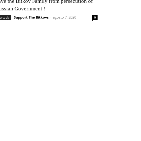
ave the Bitkov Family from persecution of
ussian Government !
Support The Bitkovs
-
agosto 7, 2020
ortada
0