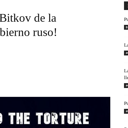
 Bitkov de la
P
B
bierno ruso!
L
#
L
l
#
Pu
#