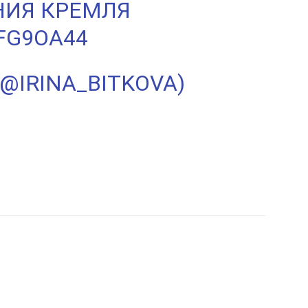
НИЯ КРЕМЛЯ
RFG9OA44
(@IRINA_BITKOVA)