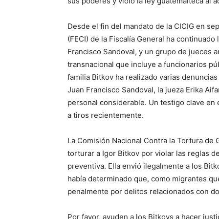
sus poderes y violó la ley guatemalteca al a
Desde el fin del mandato de la CICIG en se
(FECI) de la Fiscalía General ha continuado l
Francisco Sandoval, y un grupo de jueces a
transnacional que incluye a funcionarios púb
familia Bitkov ha realizado varias denuncias
Juan Francisco Sandoval, la jueza Erika Aif
personal considerable. Un testigo clave en
a tiros recientemente.
La Comisión Nacional Contra la Tortura de G
torturar a Igor Bitkov por violar las reglas 
preventiva. Ella envió ilegalmente a los Bitk
había determinado que, como migrantes que
penalmente por delitos relacionados con d
Por favor, ayuden a los Bitkovs a hacer justi