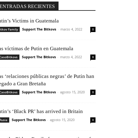
ENTRADAS RECIENTES
utin’s Victims in Guatemala
Support The Bitkovs
-
marzo 4, 2022
itkov Family
0
as víctimas de Putin en Guatemala
Support The Bitkovs
-
marzo 4, 2022
CasoBitkovs
0
as ‘relaciones públicas negras’ de Putin han
legado a Gran Bretaña
Support The Bitkovs
-
agosto 15, 2020
CasoBitkovs
0
tin’s ‘Black PR’ has arrived in Britain
Support The Bitkovs
-
agosto 15, 2020
Rusia
0