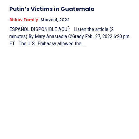
Senador Michael Lee llama "BESTIA" a CICIG
por Caso #Bitkov
Putin’s Victims in Guatemala
02:34
Bitkov Family
Marzo 4, 2022
DENUNCIAN A RED CUTINO la cual estafó a la
Familia Bitkov
ESPAÑOL DISPONIBLE AQUÍ: Listen the article (2
32:28
minutes) By Mary Anastasia O’Grady Feb. 27, 2022 6:20 pm
Caso Bitkov llega al Senado EE.UU. Comisión
ET The U.S. Embassy allowed the...
de Helsinki
03:07