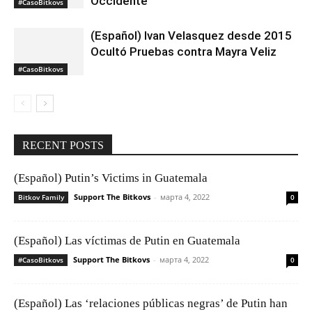
Occidente
#CasoBitkovs
(Español) Ivan Velasquez desde 2015
Ocultó Pruebas contra Mayra Veliz
#CasoBitkovs
RECENT POSTS
(Español) Putin’s Victims in Guatemala
Support The Bitkovs
-
марта 4, 2022
Bitkov Family
0
(Español) Las víctimas de Putin en Guatemala
Support The Bitkovs
-
марта 4, 2022
#CasoBitkovs
0
(Español) Las ‘relaciones públicas negras’ de Putin han