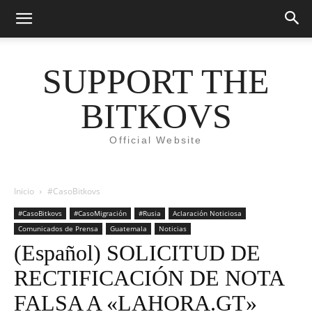
SUPPORT THE
BITKOVS
Official Website
Inicio
#CasoBitkovs
#CasoBitkovs
#CasoMigración
#Rusia
Aclaración Noticiosa
Comunicados de Prensa
Guatemala
Noticias
(Español) SOLICITUD DE
RECTIFICACIÓN DE NOTA
FALSA A «LAHORA.GT»