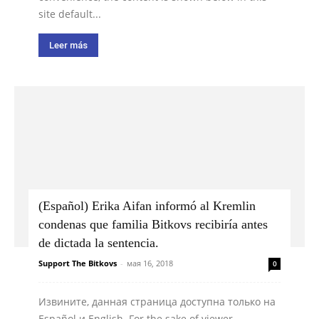
site default...
Leer más
(Español) Erika Aifan informó al Kremlin
condenas que familia Bitkovs recibiría antes
de dictada la sentencia.
Support The Bitkovs
-
мая 16, 2018
0
Извините, данная страница доступна только на
Español и English. For the sake of viewer