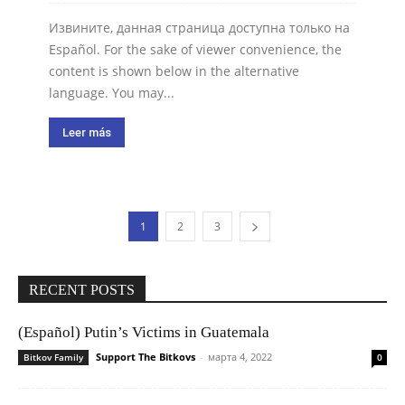
Извините, данная страница доступна только на
Español. For the sake of viewer convenience, the
content is shown below in the alternative
language. You may...
Leer más
1
2
3
RECENT POSTS
(Español) Putin’s Victims in Guatemala
Support The Bitkovs
-
марта 4, 2022
Bitkov Family
0