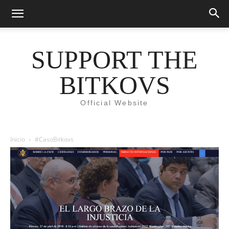
SUPPORT THE
BITKOVS
Official Website
Inicio
#CasoBitkovs