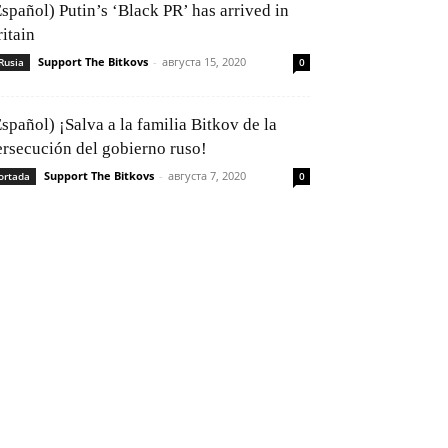
Español) Putin’s ‘Black PR’ has arrived in
itain
Support The Bitkovs
-
августа 15, 2020
Rusia
0
spañol) ¡Salva a la familia Bitkov de la
ersecución del gobierno ruso!
Support The Bitkovs
-
августа 7, 2020
ortada
0