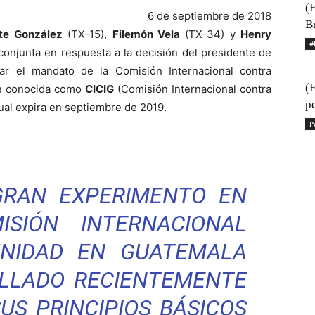
(
6 de septiembre de 2018
Br
te González
(TX-15),
Filemón Vela
(TX-34) y
Henry
#
conjunta en respuesta a la decisión del presidente de
r el mandato de la Comisión Internacional contra
(E
e conocida como
CICIG
(Comisión Internacional contra
p
ual expira en septiembre de 2019.
P
 GRAN EXPERIMENTO EN
ISIÓN INTERNACIONAL
NIDAD EN GUATEMALA
ALLADO RECIENTEMENTE
US PRINCIPIOS BÁSICOS