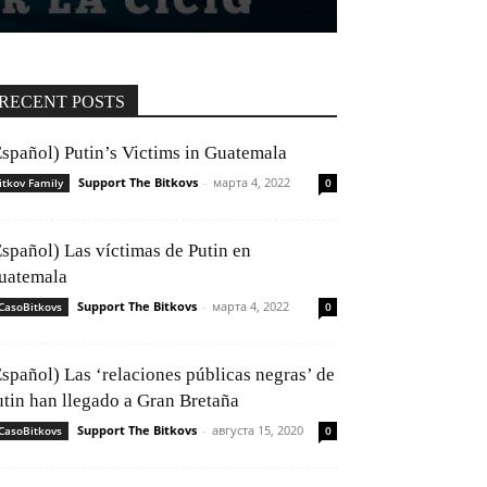
RECENT POSTS
Español) Putin’s Victims in Guatemala
Support The Bitkovs
-
марта 4, 2022
itkov Family
0
Español) Las víctimas de Putin en
uatemala
Support The Bitkovs
-
марта 4, 2022
CasoBitkovs
0
Español) Las ‘relaciones públicas negras’ de
utin han llegado a Gran Bretaña
Support The Bitkovs
-
августа 15, 2020
CasoBitkovs
0