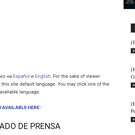
(
B
(
ько на
Español
и
English
. For the sake of viewer
G
this site default language. You may click one of the
#
 available language.
(
 AVAILABLE HERE:
P
#
ADO DE PRENSA