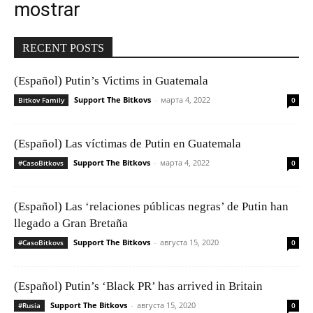
mostrar
RECENT POSTS
(Español) Putin’s Victims in Guatemala
Support The Bitkovs
-
марта 4, 2022
Bitkov Family
0
(Español) Las víctimas de Putin en Guatemala
Support The Bitkovs
-
марта 4, 2022
#CasoBitkovs
0
(Español) Las ‘relaciones públicas negras’ de Putin han
llegado a Gran Bretaña
Support The Bitkovs
-
августа 15, 2020
#CasoBitkovs
0
(Español) Putin’s ‘Black PR’ has arrived in Britain
Support The Bitkovs
-
августа 15, 2020
#Rusia
0