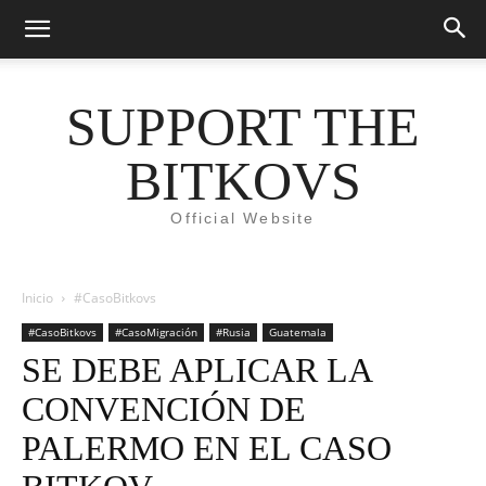
SUPPORT THE
BITKOVS
Official Website
Inicio
#CasoBitkovs
#CasoBitkovs
#CasoMigración
#Rusia
Guatemala
SE DEBE APLICAR LA
CONVENCIÓN DE
PALERMO EN EL CASO