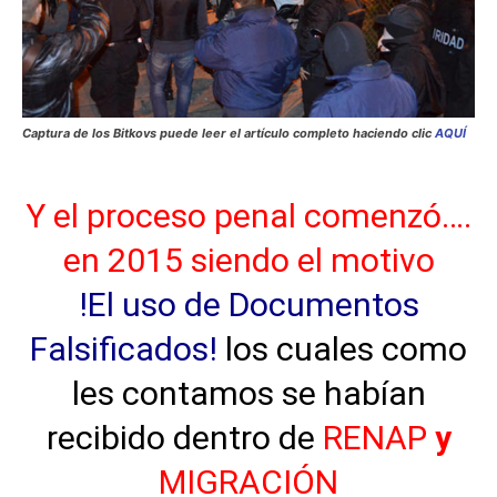
Captura de los Bitkovs puede leer el artículo completo haciendo clic
AQUÍ
Y el proceso penal comenzó….
en 2015 siendo el motivo
!El uso de Documentos
Falsificados!
los cuales como
les contamos se habían
recibido dentro
de
RENAP
y
MIGRACIÓN