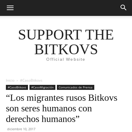
SUPPORT THE
BITKOVS
Official Website
Inicio
#CasoBitkovs
#CasoBitkovs
#CasoMigración
Comunicados de Prensa
“Los migrantes rusos Bitkovs
son seres humanos con
derechos humanos”
diciembre 10, 2017