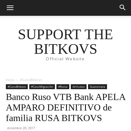
SUPPORT THE
BITKOVS
Official Website
Inicio
#CasoBitkovs
#CasoBitkovs
#CasoMigración
#Rusia
Artículos
Guatemala
Banco Ruso VTB Bank APELA
AMPARO DEFINITIVO de
familia RUSA BITKOVS
diciembre 20, 2017