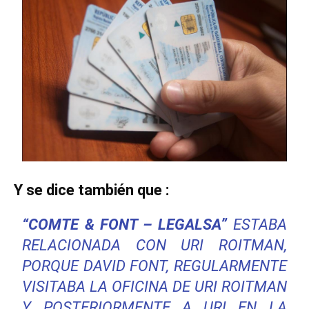
Y se dice también que :
“COMTE & FONT – LEGALSA”
ESTABA
RELACIONADA CON URI ROITMAN,
PORQUE DAVID FONT, REGULARMENTE
VISITABA LA OFICINA DE URI ROITMAN
Y POSTERIORMENTE A URI EN LA