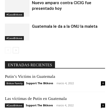
Nuevo amparo contra CICIG fue
presentado hoy
#CasoBitkovs
Guatemala le da a la ONU la maleta
#CasoBitkovs
ENTRADAS RECIENTES
Putin’s Victims in Guatemala
Support The Bitkovs
-
marzo 4, 2022
Bitkov Family
0
Las víctimas de Putin en Guatemala
Support The Bitkovs
-
marzo 4, 2022
#CasoBitkovs
0