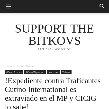
SUPPORT THE
BITKOVS
Official Website
Inicio
#CasoBitkovs
#CasoBitkovs
#CasoMigración
Noticias
Videos
!Expediente contra Traficantes
Cutino International es
extraviado en el MP y CICIG
lo sabe!