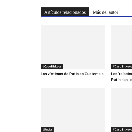
Artículos relacionados
Más del autor
#CasoBitkovs
#CasoBitkovs
Las víctimas de Putin en Guatemala
Las ‘relaci
Putin han l
#Rusia
#CasoBitkovs