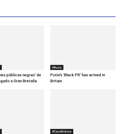
#Rusia
ones públicas negras’ de
Putin’s ‘Black PR’ has arrived in
legado a Gran Bretaña
Britain
#CasoBitkovs