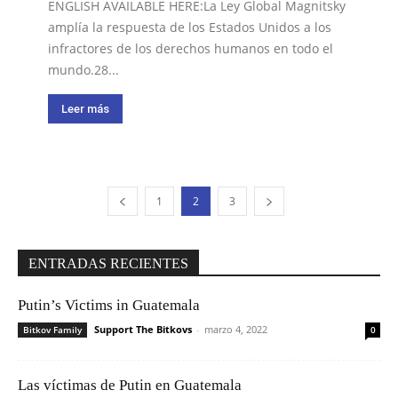
ENGLISH AVAILABLE HERE:La Ley Global Magnitsky
amplía la respuesta de los Estados Unidos a los
infractores de los derechos humanos en todo el
mundo.28...
Leer más
1
2
3
ENTRADAS RECIENTES
Putin’s Victims in Guatemala
Support The Bitkovs
-
marzo 4, 2022
Bitkov Family
0
Las víctimas de Putin en Guatemala