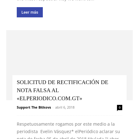
Leer más
SOLICITUD DE RECTIFICACIÓN DE
NOTA FALSA AL
«ELPERIODICO.COM.GT»
Support The Bitkovs
-
abril 6, 2018
0
Respetuosamente rogamos por este medio a la
periodista Evelin Vásquez* elPeriódico aclarar su
nota de fecha 05 de abril de 2018 titulada "Labor