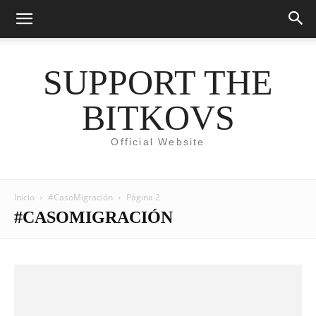
SUPPORT THE
BITKOVS
Official Website
Inicio
#CasoMigración
Página 2
#CASOMIGRACIÓN