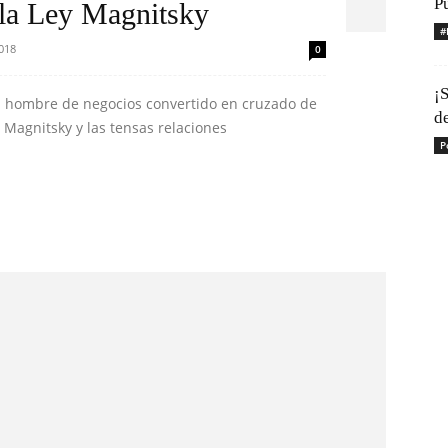
Pu
 la Ley Magnitsky
#
2018
0
¡S
el hombre de negocios convertido en cruzado de
d
 Magnitsky y las tensas relaciones
P