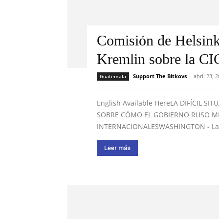
Comisión de Helsinki
Kremlin sobre la C
Support The Bitkovs
-
abril 23, 
Guatemala
English Available HereLA DIFÍCIL SI
SOBRE CÓMO EL GOBIERNO RUSO MI
INTERNACIONALESWASHINGTON - La C
Leer más