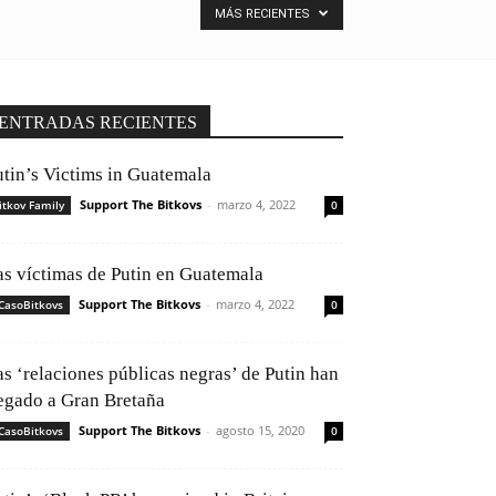
MÁS RECIENTES
ENTRADAS RECIENTES
utin’s Victims in Guatemala
Support The Bitkovs
-
marzo 4, 2022
itkov Family
0
as víctimas de Putin en Guatemala
Support The Bitkovs
-
marzo 4, 2022
CasoBitkovs
0
as ‘relaciones públicas negras’ de Putin han
legado a Gran Bretaña
Support The Bitkovs
-
agosto 15, 2020
CasoBitkovs
0