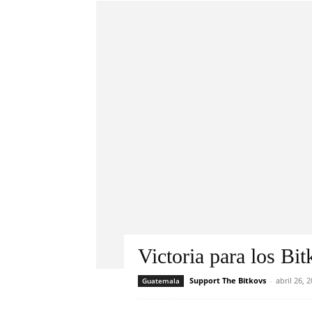
Victoria para los Bi
Support The Bitkovs
-
abril 26, 
Guatemala