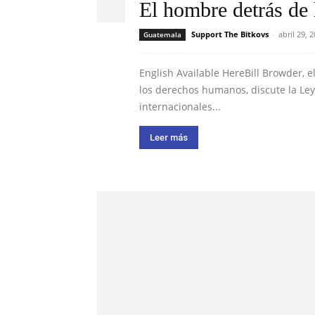
El hombre detrás de
Support The Bitkovs
-
abril 29, 
Guatemala
English Available HereBill Browder, 
los derechos humanos, discute la Ley
internacionales...
Leer más