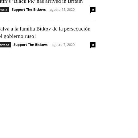
tin’s ‘Black PR’ has arrived in Britain
Support The Bitkovs
-
agosto 15, 2020
Rusia
0
alva a la familia Bitkov de la persecución
el gobierno ruso!
Support The Bitkovs
-
agosto 7, 2020
ortada
0