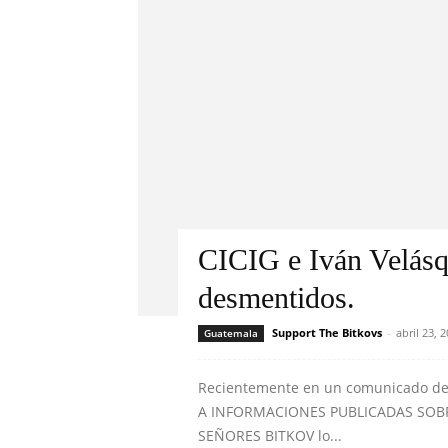
CICIG e Iván Velás
desmentidos.
Support The Bitkovs
-
abril 23, 
Guatemala
Recientemente en un comunicado de
A INFORMACIONES PUBLICADAS SOBR
SEÑORES BITKOV lo...