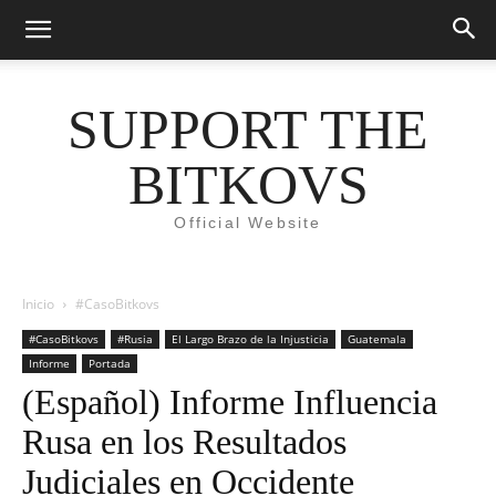
SUPPORT THE
BITKOVS
Official Website
Inicio
#CasoBitkovs
#CasoBitkovs
#Rusia
El Largo Brazo de la Injusticia
Guatemala
Informe
Portada
(Español) Informe Influencia
Rusa en los Resultados
Judiciales en Occidente