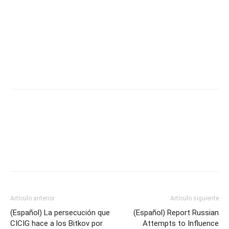
Facebook
Twitter
Artículo anterior
Artículo siguiente
(Español) La persecución que
(Español) Report Russian
CICIG hace a los Bitkov por
Attempts to Influence