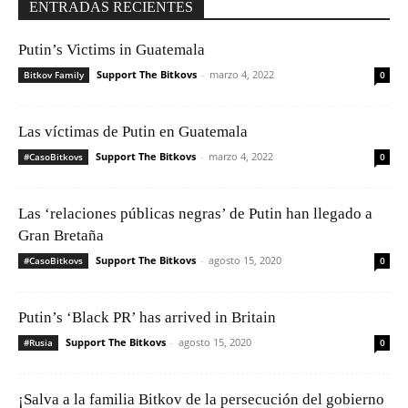
ENTRADAS RECIENTES
Putin’s Victims in Guatemala
Support The Bitkovs
-
marzo 4, 2022
Bitkov Family
0
Las víctimas de Putin en Guatemala
Support The Bitkovs
-
marzo 4, 2022
#CasoBitkovs
0
Las ‘relaciones públicas negras’ de Putin han llegado a
Gran Bretaña
Support The Bitkovs
-
agosto 15, 2020
#CasoBitkovs
0
Putin’s ‘Black PR’ has arrived in Britain
Support The Bitkovs
-
agosto 15, 2020
#Rusia
0
¡Salva a la familia Bitkov de la persecución del gobierno