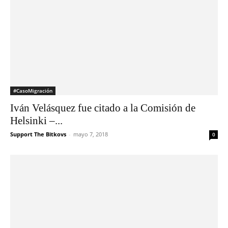
#CasoMigración
Iván Velásquez fue citado a la Comisión de
Helsinki –...
Support The Bitkovs
-
mayo 7, 2018
0