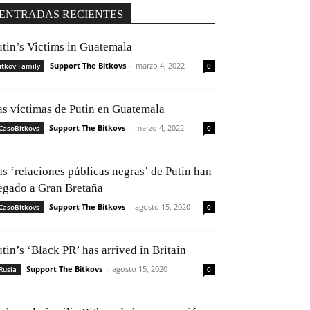
ENTRADAS RECIENTES
utin’s Victims in Guatemala
Support The Bitkovs
-
marzo 4, 2022
itkov Family
0
as víctimas de Putin en Guatemala
Support The Bitkovs
-
marzo 4, 2022
CasoBitkovs
0
as ‘relaciones públicas negras’ de Putin han
legado a Gran Bretaña
Support The Bitkovs
-
agosto 15, 2020
CasoBitkovs
0
tin’s ‘Black PR’ has arrived in Britain
Support The Bitkovs
-
agosto 15, 2020
Rusia
0