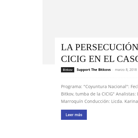
LA PERSECUCIÓN
CICIG EN EL CA
Support The Bitkovs
-
marzo 8, 2018
Bitkov
Programa: "Coyuntura Nacional": Fe
Bitkov, tumba de la CICIG" Analistas:
Marroquín Conducción: Licda. Karin
Leer más