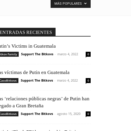
MÁS POPULARES
ENTRADAS RECIENTES
utin’s Victims in Guatemala
Support The Bitkovs
-
marzo 4, 2022
itkov Family
0
as víctimas de Putin en Guatemala
Support The Bitkovs
-
marzo 4, 2022
CasoBitkovs
0
as ‘relaciones públicas negras’ de Putin han
legado a Gran Bretaña
Support The Bitkovs
-
agosto 15, 2020
CasoBitkovs
0