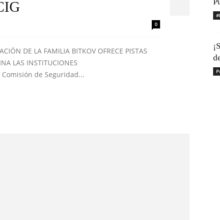
Pu
ICIG
#
0
¡S
TUACIÓN DE LA FAMILIA BITKOV OFRECE PISTAS
d
NA LAS INSTITUCIONES
P
omisión de Seguridad...