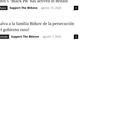
tin’s ‘Black PR’ has arrived in Britain
Support The Bitkovs
-
agosto 15, 2020
Rusia
0
alva a la familia Bitkov de la persecución
el gobierno ruso!
Support The Bitkovs
-
agosto 7, 2020
ortada
0