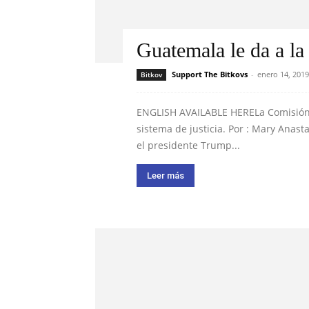
Guatemala le da a l
Support The Bitkovs
-
enero 14, 2019
Bitkov
ENGLISH AVAILABLE HERELa Comisión c
sistema de justicia. Por : Mary Anas
el presidente Trump...
Leer más