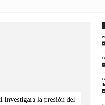
P
B
L
#
L
l
#
 Investigara la presión del