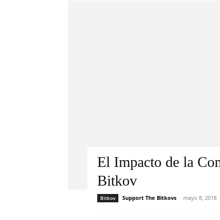
El Impacto de la Co
Bitkov
Support The Bitkovs
-
mayo 8, 2018
Bitkov