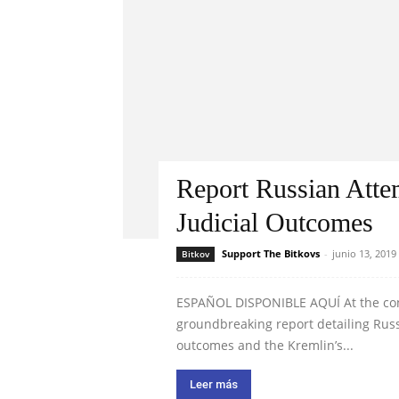
Report Russian Atte
Judicial Outcomes
Support The Bitkovs
-
junio 13, 2019
Bitkov
ESPAÑOL DISPONIBLE AQUÍ At the conf
groundbreaking report detailing Russ
outcomes and the Kremlin’s...
Leer más