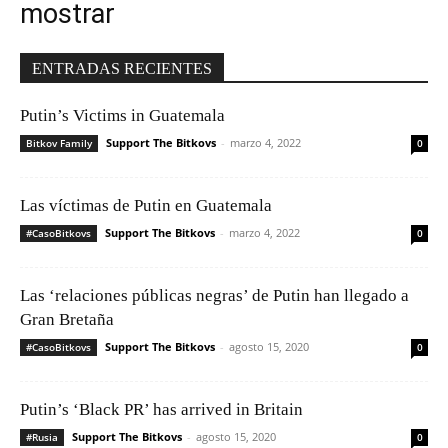
mostrar
ENTRADAS RECIENTES
Putin’s Victims in Guatemala
Support The Bitkovs
-
marzo 4, 2022
Bitkov Family
0
Las víctimas de Putin en Guatemala
Support The Bitkovs
-
marzo 4, 2022
#CasoBitkovs
0
Las ‘relaciones públicas negras’ de Putin han llegado a
Gran Bretaña
Support The Bitkovs
-
agosto 15, 2020
#CasoBitkovs
0
Putin’s ‘Black PR’ has arrived in Britain
Support The Bitkovs
-
agosto 15, 2020
#Rusia
0