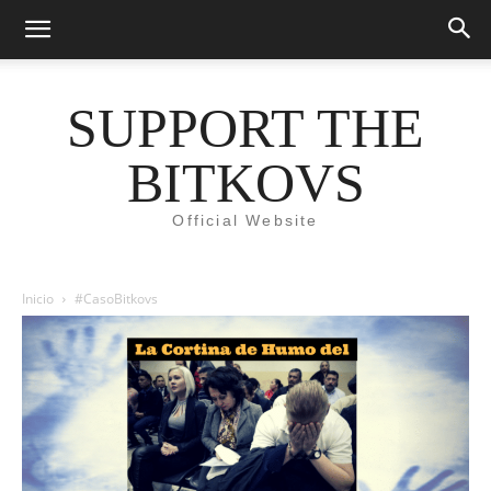
SUPPORT THE
BITKOVS
Official Website
Inicio
#CasoBitkovs