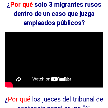
¿
Por qué
solo 3 migrantes rusos
dentro de un caso que juzga
empleados públicos?
¿
Por qué
los jueces del tribunal de