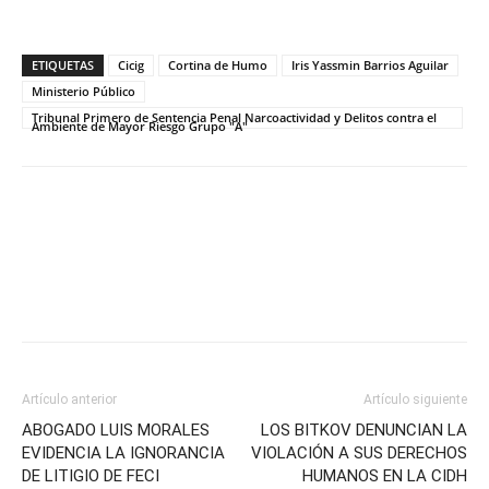
ETIQUETAS
Cicig
Cortina de Humo
Iris Yassmin Barrios Aguilar
Ministerio Público
Tribunal Primero de Sentencia Penal Narcoactividad y Delitos contra el
Ambiente de Mayor Riesgo Grupo "A"
Facebook
Twitter
Artículo anterior
Artículo siguiente
ABOGADO LUIS MORALES
LOS BITKOV DENUNCIAN LA
EVIDENCIA LA IGNORANCIA
VIOLACIÓN A SUS DERECHOS
DE LITIGIO DE FECI
HUMANOS EN LA CIDH