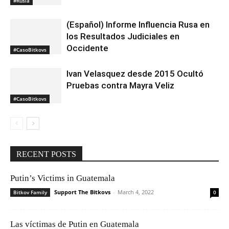
#Rusia
(Español) Informe Influencia Rusa en
los Resultados Judiciales en
Occidente
#CasoBitkovs
Ivan Velasquez desde 2015 Ocultó
Pruebas contra Mayra Veliz
#CasoBitkovs
RECENT POSTS
Putin’s Victims in Guatemala
Support The Bitkovs
-
March 4, 2022
Bitkov Family
0
Las víctimas de Putin en Guatemala