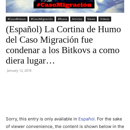
#CasoBitkovs
#CasoMigración
#Rusia
Articles
News
Videos
(Español) La Cortina de Humo
del Caso Migración fue
condenar a los Bitkovs a como
diera lugar…
January 12, 2018
Facebook
Twitter
Sorry, this entry is only available in
Español
. For the sake
of viewer convenience, the content is shown below in the